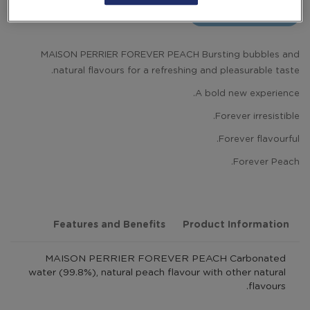
gallery
إضافة إلى عربة التسوق
MAISON PERRIER FOREVER PEACH Bursting bubbles and
natural flavours for a refreshing and pleasurable taste.
A bold new experience.
Forever irresistible.
Forever flavourful.
Forever Peach.
Features and Benefits
Product Information
MAISON PERRIER FOREVER PEACH Carbonated
water (99.8%), natural peach flavour with other natural
flavours.