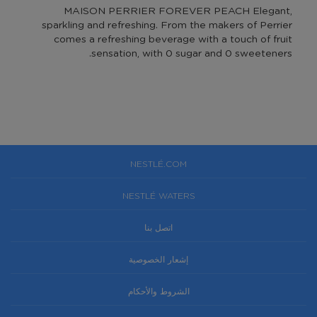
MAISON PERRIER FOREVER PEACH Elegant,
sparkling and refreshing. From the makers of Perrier
comes a refreshing beverage with a touch of fruit
sensation, with 0 sugar and 0 sweeteners.
NESTLÉ.COM
NESTLÉ WATERS
اتصل بنا
إشعار الخصوصية
الشروط والأحكام