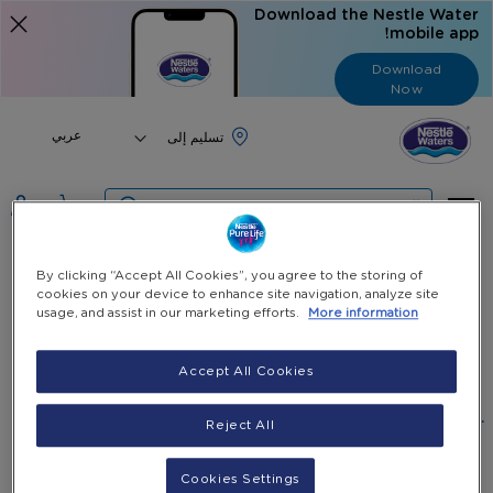
Download the Nestle Water
mobile app!
Download
Now
Language
عربي
البحث
الرئيسية
جميع المنتجات
ميزون بيرييه خوخ زجاجة 50 سنتيلتر
By clicking “Accept All Cookies”, you agree to the storing of
cookies on your device to enhance site navigation, analyze site
usage, and assist in our marketing efforts.
More information
Skip
Skip
to
ميزون بيرييه خوخ زجاجة 50 سنتيلتر
the
to
Accept All Cookies
end
the
500 cl / 6 Bottles
beginning
of
٦٥٠٬٠٠٠ ل.ل.‏
Reject All
يشمل ضريبة القيمة المضافة
-
the
of
+
the
images
اختيار الكمية
images
gallery
Cookies Settings