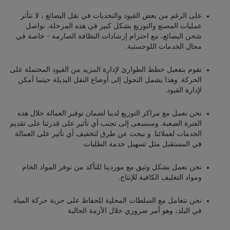
على الرغم من بعض القيود والتحديات في نقل البضائع ،
لا تتأثر
عمليات المصنع والتوزيع بشكل كبير في هذه المرحلة
.
نواصل
شحن البضائع، مع احترام إرشادات النظافة الصارمة - خاصة في
مجال الخدمات اللوجستية.
نقوم بتفعيل خطط الطوارئ لإدارة المزيد من القيود المحتملة على
الحركة. وهذا يشمل
التحول إلى أوضاع النقل البديلة حيثما أمكن
لإدارة القيود
.
نحن نعمل مع مراكز التوزيع لدينا
لضمان توفير العمالة
خلال هذه
الفترة الصعبة. وسنسعى إلى تجنب أي تأثير على قدرتنا على تقديم
الخدمات لعملائنا. و نبحث عن طرق لتخفيف أي تأثير على العمالة
في المستقبل مثل تسهيل خدمة الطلبات
نحن نعمل بشكل وثيق مع موردينا للتأكد من توفر المواد الخام
ومواد التغليف الكافية للإنتاج.
نحن نتعامل مع السلطات المحلية للحفاظ على حرية حركة المياه
في البلد، وهو أمر ضروري خلال الأزمة الحالية