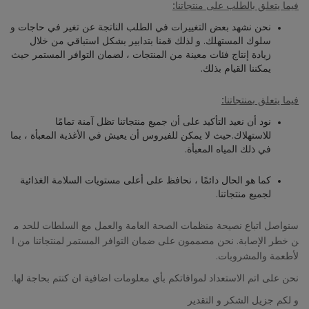
فيما يتعلق بالطلب على منتجاتنا
:
نحن نشهد بعض التغييرات في الطلب الناتجة عن تغير في حاجات و
سلوك المستهلك. و لذلك قمنا بتدابير بشكل استباقي من خلال
زيادة إنتاج فئات معينة من المنتجات ، لضمان التوافر المستمر حيث
يمكننا القيام بذلك.
فيما يتعلق بمنتجاتنا
:
نود أن نعيد التأكيد على أن
جميع منتجاتنا تظل آمنة تمامًا
للاستهلاك
.حيث لا يمكن للفيروس أن يعيش في الأغذية المعبأة ، بما
في ذلك المياه المعبأة.
كما هو الحال دائمًا ، نحافظ على أعلى مستويات السلامة الغذائية
لجميع منتجاتنا.
سنواصل اتباع نصيحة منظمات الصحة العامة والعمل مع السلطات للحد م
ن خطر الإصابة. نحن مصممون على ضمان التوافر المستمر لمنتجاتنا من ا
لأطعمة والمشروبات.
نحن على اتم الاستعداد لموافاتكم بأي معلومات اضافية ان كنتم بحاجة لها.
و لكم جزيل الشكر و التقدير