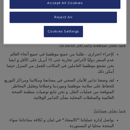
ى الصحة العامة. نحن نتخذ جميع التدابير اللازمة لحماية موظفينا والمجتمعا
Accept All Cookies
ت التي نعمل فيها وضمان استمرارية أعمالنا.
نحن ملتزمون بضمان استمرار إنتاج وتسليم المياه للعملاء حول العالم. لتح
Reject All
قيق ذلك ، نحن نعمل بشكل وثيق مع جميع اقسام التوريد والتوزيع وشركا
ت التجزئة لدينا. كما و نقوم بتقييم الوضع على بشكل يومي لأن الوضع في
Cookies Settings
تطور متسارع .
فيما يتعلق بموظفينا والمرافق التابعة لنا
:
كإجراء احترازي ، طلبنا من جميع موظفينا في جميع أنحاء العالم
عدم السفر دوليًا لأغراض تجارية حتى 15 أبريل على الأقل.و ايضا
نحن نشجع موظفينا العاملين في المكاتب للعمل من المنزل حيثما
أمكن ذلك
لقد وضعنا تدابير للأمان الصحي في مصانعنا ومكاتبنا ومراكز التوزيع
للحفاظ على سلامة موظفينا وموردينا وعملائنا وتقليل المخاطر
المتوقعة من عمليات النقل. و نحن نتابع توصيات منظمة الصحة
العالمية والسلطات المحلية بشأن التدابير الوقائية.
فيما يتعلق بعملياتنا
:
نواصل إدارة عملياتنا
"
كالمعتاد
"
في لبنان و لكافة منتاجاتنا سواء
المنتجة محليا او المستوردة