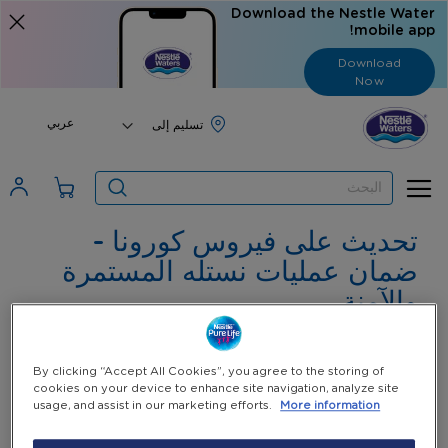
Download the Nestle Water
mobile app!
Download
Now
Language
عربي
البحث
تحديث على فيروس كورونا -
ضمان عمليات نستله المستمرة
والآمنة
عزيزي العميل،
By clicking “Accept All Cookies”, you agree to the storing of
نود أن نخبرك بالتدابير التي نتخذها بشأن تفشي فيروس كورونا
(2019-n
cookies on your device to enhance site navigation, analyze site
CoV)
ونؤكد لك قدرتنا على مواصلة الإمداد خلال هذه الفترة الصعبة
.
usage, and assist in our marketing efforts.
More information
نحن في نستله ، نشارك المخاوف العالمية بشأن انتشار وتأثير الفيروس عل