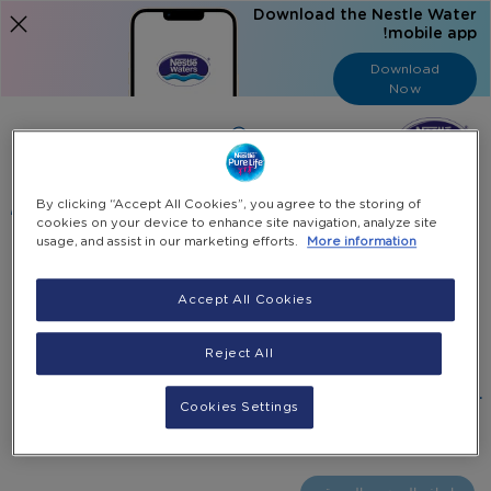
Download the Nestle Water
mobile app!
Download
Now
Language
عربي
البحث
By clicking “Accept All Cookies”, you agree to the storing of
cookies on your device to enhance site navigation, analyze site
usage, and assist in our marketing efforts.
More information
الرئيسية
جميع المنتجات
حنفية جالون ماء جامبو
Accept All Cookies
Skip
Skip
to
Reject All
حنفية جالون ماء جامبو
the
to
end
the
٢٥٠٬٠٠٠ ل.ل.‏
يشمل ضريبة القيمة المضافة
-
Cookies Settings
beginning
of
+
of
the
اختيار الكمية
images
the
images
gallery