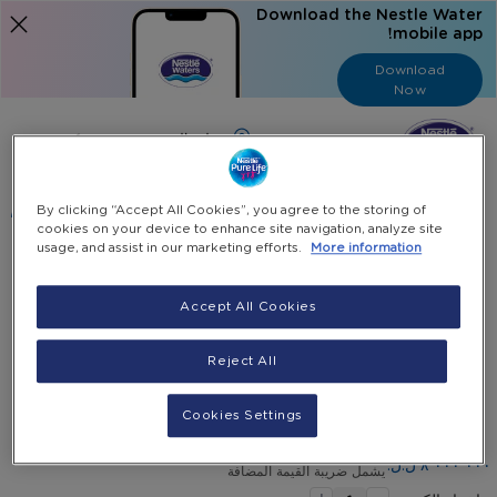
Download the Nestle Water
mobile app!
Download
Now
Language
عربي
البحث
By clicking “Accept All Cookies”, you agree to the storing of
cookies on your device to enhance site navigation, analyze site
usage, and assist in our marketing efforts.
More information
الرئيسية
جميع المنتجات
قسيمة الكترونيّة - ٢٣ غالون (وفّر ١،٠٥٠،٠٠٠ ل.ل.)
Accept All Cookies
Skip
Reject All
Skip
to
قسيمة الكترونيّة - ٢٣ غالون (وفّر ١،٠٥٠،٠٠٠ ل.ل.)
the
to
end
the
Cookies Settings
(Save LBP 1,200,000)
beginning
of
the
of
٨٬٠٠٠٬٠٠٠ ل.ل.‏
يشمل ضريبة القيمة المضافة
-
images
the