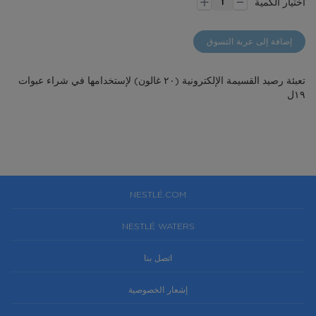
+
اختيار الكمية
images
gallery
gallery
إضافة إلى عربة التسوق
تعبئة رصيد القسيمة الإلكترونية (٢٠ غالون) لإستخدامها في شراء عبوات
١٩ل
NESTLÉ.COM
NESTLÉ WATERS
اتصل بنا
إشعار الخصوصية